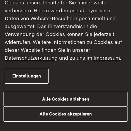
(EHiP)
Cookies unsere Inhalte für Sie immer weiter
verbessern. Hierzu werden pseudonymisierte
13.08.2026
Backnang
Europäische
Dual 
Daten von Website-Besuchern gesammelt und
Hochschule für
flexi
ausgewertet. Das Einverständnis in die
Innovation und
Prax
Verwendung der Cookies können Sie jederzeit
Perspektive
widerrufen. Weitere Informationen zu Cookies auf
(EHiP)
dieser Website finden Sie in unserer
Datenschutzerklärung
und zu uns im
Impressum
.
15.08.2026
Stuttgart
Universität
Studi
Stuttgart -
Stutt
Zentrale
Stud
Einstellungen
Studienberatung
Kenn
17.08.2026
Stuttgart
Universität
Orie
Alle Cookies ablehnen
Stuttgart
Info
zur 
Alle Cookies akzeptieren
20.08.2026
Freiburg
Katholische
Onlin