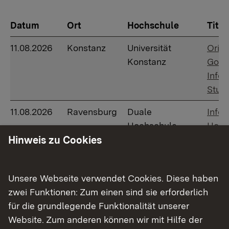
Datum
Ort
Hochschule
Titel
11.08.2026
Konstanz
Universität
Orie
Konstanz
Go.MI
Infov
Studi
11.08.2026
Ravensburg
Duale
Infor
Hochschule
Hote
Baden-
Gast
Hinweis zu Cookies
Württemberg
12.08.2026
Backnang
Europäische
Onlin
Unsere Webseite verwendet Cookies. Diese haben
Hochschule für
Infor
zwei Funktionen: Zum einen sind sie erforderlich
Innovation und
unse
für die grundlegende Funktionalität unserer
Perspektive
Website. Zum anderen können wir mit Hilfe der