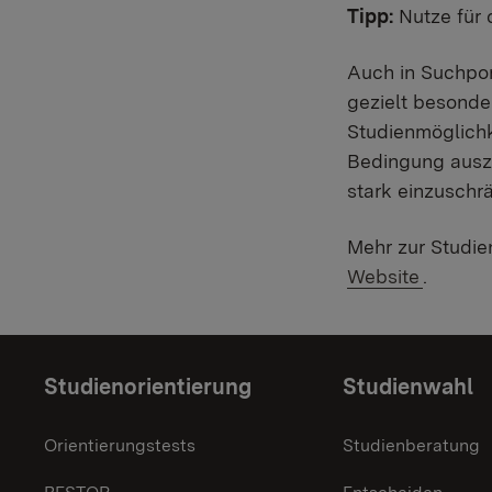
Tipp:
Nutze für d
Auch in Suchpo
gezielt besond
Studienmöglichk
Bedingung auszu
stark einzuschr
Mehr zur Studie
Website
.
Themenübersicht
Studienorientierung
Studienwahl
Orientierungstests
Studienberatung