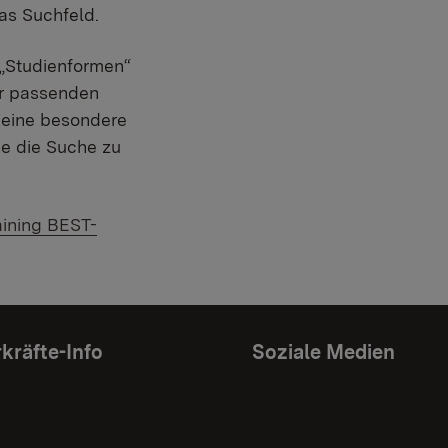
das Suchfeld.
„Studienformen“
er passenden
 eine besondere
e die Suche zu
aining BEST-
kräfte-Info
Soziale Medien