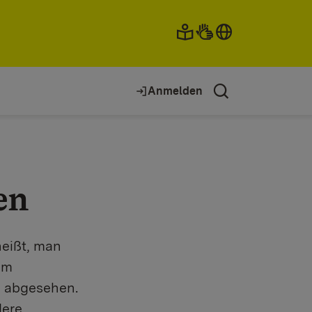
Anmelden
en
heißt, man
 im
l abgesehen.
dere