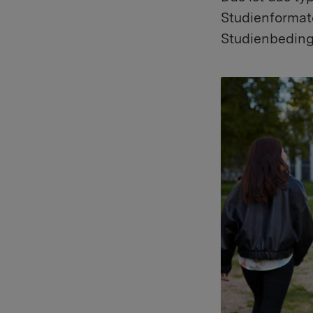
Studienformat
Studienbedin
Show larger vers