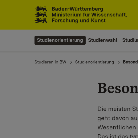
Zum Inhaltsbereich
Zur Hauptnavigation
Studienorientierung
Studienwahl
Studi
You are here:
Studieren in BW
Studienorientierung
Besond
Beson
Die meisten S
geht davon aus
Wesentlichen
Das ist das ty