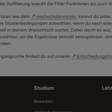
ie Vorfilterung sowohl die Filter-Funktionen als auch 
Externer Link:
rtalen wie dem
Hochschulkompass
kannst du unter 
ere Studienbedingungen auswählen, wenn du nach ein
eit in deinem Wunschfach suchst. Dabei reicht es aus,
wählen, um die Ergebnisse sinnvoll einzugrenzen, ohn
änken.
Externer Link:
ngangsuche findest du auf unserer
Entscheidungstr
Studium
Lehr
Bewerben