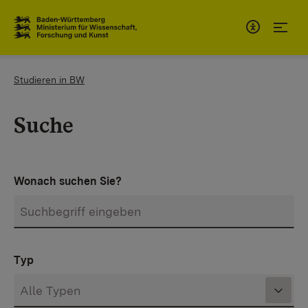
Zum Inhaltsbereich
Zur Hauptnavigation
You are here:
Studieren in BW
Suche
Wonach suchen Sie?
Typ
Ergebnisse Filtern (aktuell
Alle Typen
)