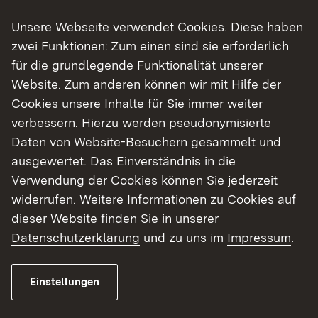
Entscheiden
Unsere Webseite verwendet Cookies. Diese haben
Wir führen dich Schritt für Schritt zur
zwei Funktionen: Zum einen sind sie erforderlich
Entscheidung für dein Wunsch-Studium
für die grundlegende Funktionalität unserer
– von der Wahl des Studiengangs bis
Website. Zum anderen können wir mit Hilfe der
hin zur Wahl der Hochschule.
Cookies unsere Inhalte für Sie immer weiter
verbessern. Hierzu werden pseudonymisierte
Mehr erfahren
Daten von Website-Besuchern gesammelt und
ausgewertet. Das Einverständnis in die
Verwendung der Cookies können Sie jederzeit
widerrufen. Weitere Informationen zu Cookies auf
dieser Website finden Sie in unserer
Datenschutzerklärung
und zu uns im
Impressum
.
Einstellungen