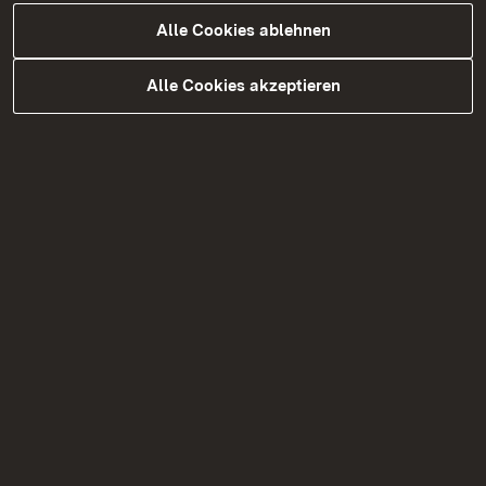
Alle Cookies ablehnen
Studiengangssuche
Alle Cookies akzeptieren
Finde deinen Traum-Studiengang in
Baden-Württemberg – einfach Namen
eingeben und alle passenden
Angebote entdecken!
Mehr erfahren