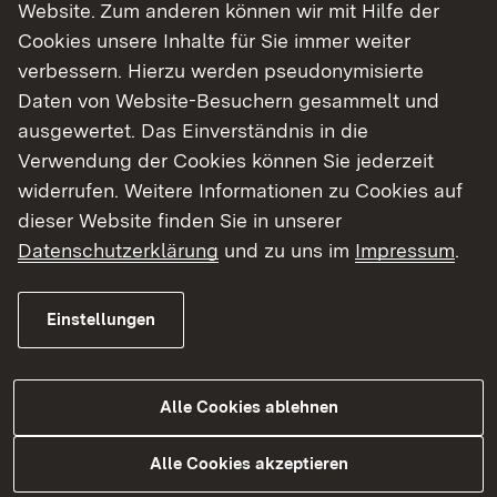
Website. Zum anderen können wir mit Hilfe der
Auswahlverfahren berücksichtigt werden (z. B.
Cookies unsere Inhalte für Sie immer weiter
Berufserfahrung, Praktika, besondere
verbessern. Hierzu werden pseudonymisierte
Leistungen).
Daten von Website-Besuchern gesammelt und
Wichtig: Reiche keine Originalzeugnisse ein.
ausgewertet. Das Einverständnis in die
Verwende beglaubigte Kopien oder, falls erlaubt,
Verwendung der Cookies können Sie jederzeit
einfache Kopien.
widerrufen. Weitere Informationen zu Cookies auf
dieser Website finden Sie in unserer
Tests als Teil der Bewerbung
Datenschutzerklärung
und zu uns im
Impressum
.
In Baden-Württemberg machen Hochschulen für
Einstellungen
Studiengänge mit örtlicher
Zulassungsbeschränkung eigene
Auswahlverfahren. Welche Kriterien dabei zählen,
Alle Cookies ablehnen
entscheidet jede Hochschule selbst. Dabei muss
immer ein schulisches und ein außerschulisches
Alle Cookies akzeptieren
Kriterium berücksichtigt werden: