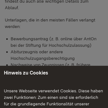
findest du auch alle wichtigen Details zum
Ablauf.
Unterlagen, die in den meisten Fällen verlangt
werden:
Bewerbungsantrag (z. B. online über AntOn
bei der Stiftung für Hochschulzulassung)
Abiturzeugnis oder andere
Hochschulzugangsberechtigung
Nachweise von Zeugnissen (z. B. frühere
Studienleistungen)
Hinweis zu Cookies
Testergebnisse (z. B. Studierfähigkeitstests
oder fachspezifische Tests)
Unsere Webseite verwendet Cookies. Diese haben
Nachweise über freiwillige Dienste (z. B. FSJ,
zwei Funktionen: Zum einen sind sie erforderlich
Bundesfreiwilligendienst)
für die grundlegende Funktionalität unserer
Nachweise zu weiteren Kriterien, die im