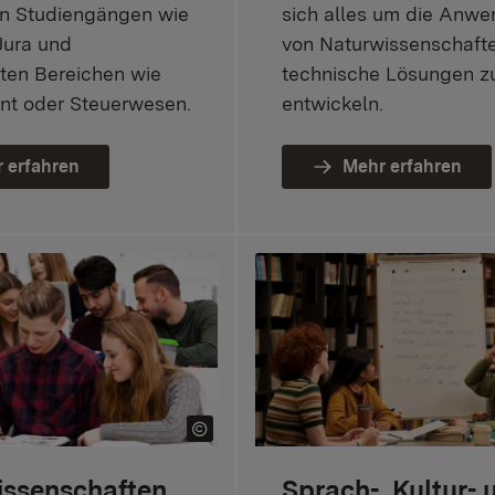
n Studiengängen wie
sich alles um die Anw
Jura und
von Naturwissenschaft
rten Bereichen wie
technische Lösungen z
t oder Steuerwesen.
entwickeln.
 erfahren
Mehr erfahren
issenschaften
Sprach-, Kultur- 