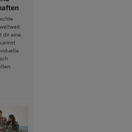
haften
hichte
weltweit:
 dir eine
kannst
viduelle
ach
lten.