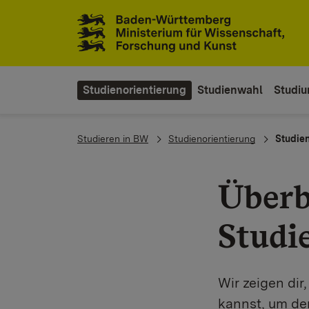
Zum Inhaltsbereich
Zur Hauptnavigation
Studienorientierung
Studienwahl
Studi
You are here:
Studieren in BW
Studienorientierung
Studie
Überb
Studi
Wir zeigen di
kannst, um de