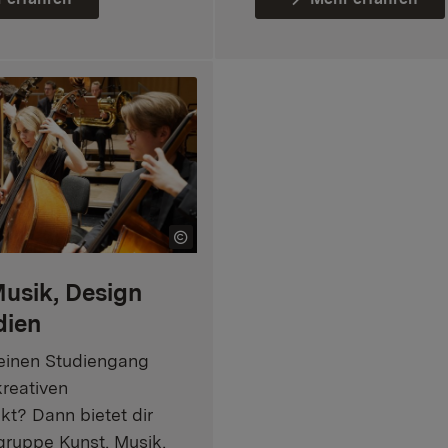
Musik, Design
dien
einen Studiengang
kreativen
t? Dann bietet dir
gruppe Kunst, Musik,