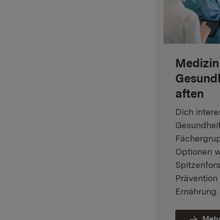
Medizin
Gesundh
aften
Dich intere
Gesundhei
Fächergrup
Optionen w
Spitzenfor
Prävention
Ernährung.
Mehr