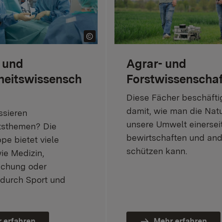
 und
Agrar- und
eitswissensch
Forstwissenscha
Diese Fächer beschäfti
damit, wie man die Nat
ssieren
unsere Umwelt einersei
tsthemen? Die
bewirtschaften und and
pe bietet viele
schützen kann.
ie Medizin,
schung oder
 durch Sport und
 erfahren
Mehr erfahren