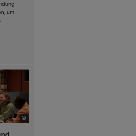
endung
en, um
u
und