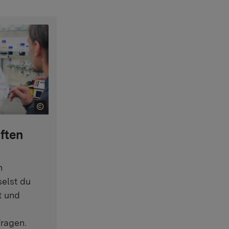
ften
n
elst du
t und
ragen.