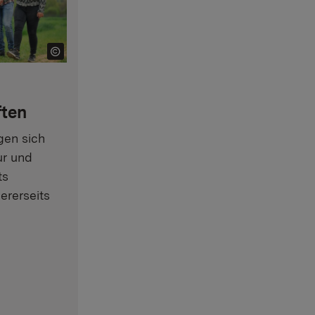
ften
gen sich
ur und
ts
ererseits