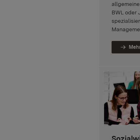
allgemeine
BWL oder 
spezialisie
Managemen
Mehr
Sozialw