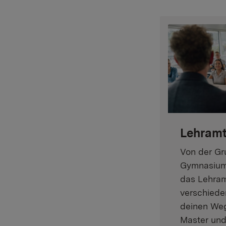
Lehram
Von der Gr
Gymnasium:
das Lehram
verschiede
deinen Weg
Master und