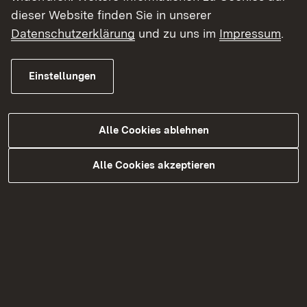
Studienorientierungsfilme zur
dieser Website finden Sie in unserer
Fächergruppe
Datenschutzerklärung
und zu uns im
Impressum
.
Sieh dir die Videos an und finde heraus, ob dich
ein Studienfach im Bereich Forst- und
Einstellungen
Agrarwissenschaft anspricht.
Forstwissenschaft
Alle Cookies ablehnen
Alle Cookies akzeptieren
Abspielen
01:21
Abspielen
Stummschalten
Untertitel
Einstellungen
PIP
Vollbi