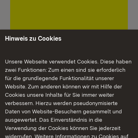
Naturwissenschaftliche Themen
Hinweis zu Cookies
sind dein Ding?
Dann nutze unter Angebot exploreMINT. Die
Unsere Webseite verwendet Cookies. Diese haben
Plattform hilft dir dabei, passende
zwei Funktionen: Zum einen sind sie erforderlich
Orientierungs- und Qualifizierungsangebote im
für die grundlegende Funktionalität unserer
MINT-Bereich zu finden.
Website. Zum anderen können wir mit Hilfe der
Cookies unsere Inhalte für Sie immer weiter
verbessern. Hierzu werden pseudonymisierte
Externer Link:
zur Website
Daten von Website-Besuchern gesammelt und
ausgewertet. Das Einverständnis in die
Verwendung der Cookies können Sie jederzeit
widerrufen. Weitere Informationen zu Cookies auf