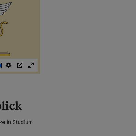
ten
Einstellungen
PIP
Vollbild
lick
cke in Studium