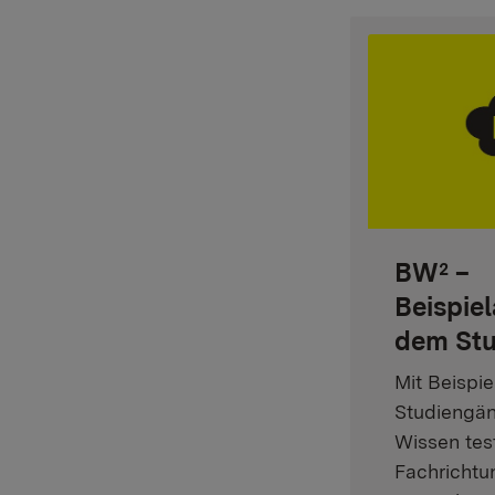
BW² –
Beispie
dem St
Mit Beispi
Studiengän
Wissen tes
Fachrichtu