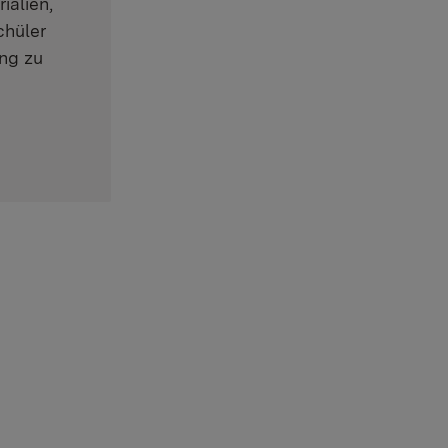
ialien,
chüler
ung zu