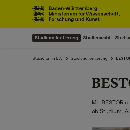
Zum Inhaltsbereich
Zur Hauptnavigation
Studienorientierung
Studienwahl
Studi
You are here:
Studieren in BW
Studienorientierung
BESTO
BEST
Mit BESTOR ch
ob Studium, A