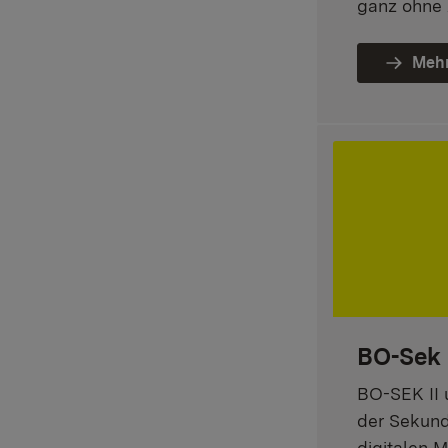
ganz ohne
Mehr
BO-Sek 
BO-SEK II u
der Sekunda
digitalen M