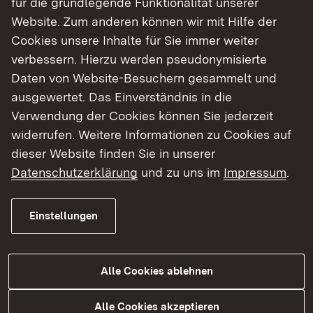
Studieninfotag
für die grundlegende Funktionalität unserer
Website. Zum anderen können wir mit Hilfe der
Cookies unsere Inhalte für Sie immer weiter
Tipp:
Sprich dich mit deinen Mitschülerinnen und
verbessern. Hierzu werden pseudonymisierte
Mitschülern ab. Vielleicht interessieren sich davon
Daten von Website-Besuchern gesammelt und
auch ein paar für dieselbe Hochschule wie du
ausgewertet. Das Einverständnis in die
und ihr könnt Fahrgemeinschaften bilden oder
Verwendung der Cookies können Sie jederzeit
gemeinsam mit den Öffis anreisen. So macht's
widerrufen. Weitere Informationen zu Cookies auf
gleich noch viel mehr Spaß!
dieser Website finden Sie in unserer
Datenschutzerklärung
und zu uns im
Impressum
.
Inhaltliche Vorbereitung
Einstellungen
Damit du den Studieninfotag bestmöglich für dich
nutzen kannst, möchten wir die folgende
Empfehlungen geben:
Alle Cookies ablehnen
Selbst-Check:
Überlege dir vorab, was du dir
Alle Cookies akzeptieren