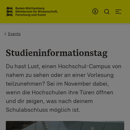
Zum Inhaltsbereich
Zur Hauptnavigation
You are here:
Events
Studieninformationstag
Du hast Lust, einen Hochschul-Campus von
nahem zu sehen oder an einer Vorlesung
teilzunehmen? Sei im November dabei,
wenn die Hochschulen ihre Türen öffnen
und dir zeigen, was nach deinem
Schulabschluss möglich ist.
Show larger version for: