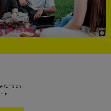
e für dich
opas.