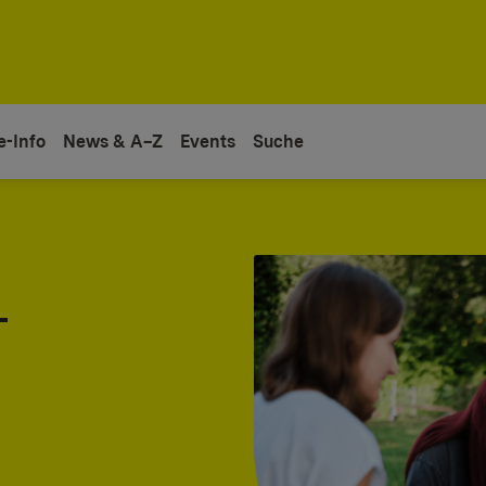
e-Info
News & A–Z
Events
Suche
-