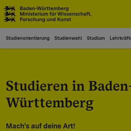
Zum Inhaltsbereich
Zur Hauptnavigation
Studienorientierung
Studienwahl
Studium
Lehrkräft
Studieren in Baden
Württemberg
Mach's auf deine Art!