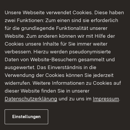
BAföG und Überbrückungshilfen
Unsere Webseite verwendet Cookies. Diese haben
Beratungsangebote
zwei Funktionen: Zum einen sind sie erforderlich
für die grundlegende Funktionalität unserer
Kinderbetreuung
Website. Zum anderen können wir mit Hilfe der
Services für internationale Studierende
Cookies unsere Inhalte für Sie immer weiter
verbessern. Hierzu werden pseudonymisierte
Betrieb von Jobportalen
Daten von Website-Besuchern gesammelt und
ausgewertet. Das Einverständnis in die
Insgesamt gibt es acht Studierendenwerke in
Verwendung der Cookies können Sie jederzeit
Baden-Württemberg. In dieser
Übersicht
widerrufen. Weitere Informationen zu Cookies auf
findest du die fast 60 verschiedenen
dieser Website finden Sie in unserer
Hochschulstandorte, die die acht
Datenschutzerklärung
und zu uns im
Impressum
.
Studierendenwerken in Baden-Württemberg
betreuen.
Einstellungen
Weitere Informationen zu den oben aufgeführten