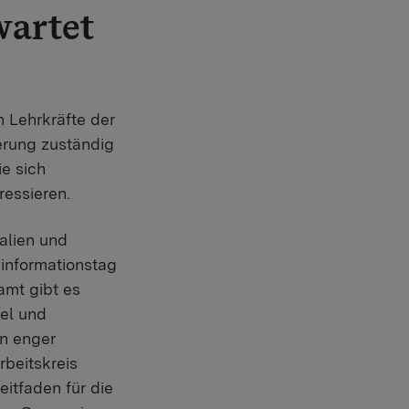
wartet
n Lehrkräfte der
ierung zuständig
ie sich
ressieren.
alien und
informationstag
amt gibt es
bel und
in enger
beitskreis
itfaden für die