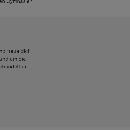
den Gymnasien.
und freue dich
 rund um die
gebündelt an