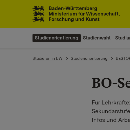
Zum Inhaltsbereich
Zur Hauptnavigation
Studienorientierung
Studienwahl
Studi
You are here:
Studieren in BW
Studienorientierung
BESTO
BO-Se
Für Lehrkräfte
Sekundarstufe 
Infos und Arbe