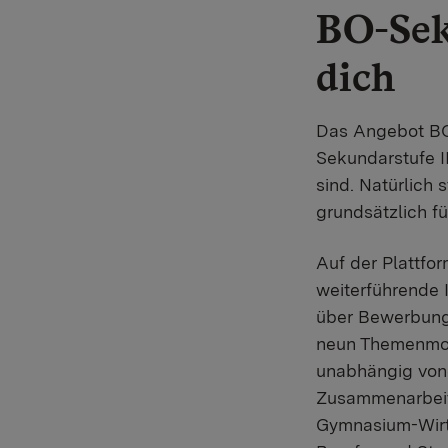
BO-Sek
dich
Das Angebot BO-S
Sekundarstufe II
sind. Natürlich 
grundsätzlich fü
Auf der Plattfo
weiterführende 
über Bewerbungs
neun Themenmodul
unabhängig vone
Zusammenarbeit 
Gymnasium-Wirts