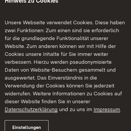
Hinweis zu Cookies
und Schüler an. Egal ob Kurse oder kleine
Projekte: Sie helfen dir dabei, herauszufinden, ob
ein bestimmtes Fach zu dir passt. Die
Unsere Webseite verwendet Cookies. Diese haben
Dozentinnen und Dozenten wählen dafür echte
zwei Funktionen: Zum einen sind sie erforderlich
Lehrveranstaltungen aus, die gut geeignet sind,
für die grundlegende Funktionalität unserer
um dir erste Fachinhalte näherzubringen und dir
Website. Zum anderen können wir mit Hilfe der
den Spaß am wissenschaftlichen Arbeiten zu
Cookies unsere Inhalte für Sie immer weiter
vermitteln. Viele Hochschulen machen außerdem
verbessern. Hierzu werden pseudonymisierte
Ferienkurse, damit du ganz entspannt einen
Daten von Website-Besuchern gesammelt und
Eindruck vom Campus-Alltag bekommst.
ausgewertet. Das Einverständnis in die
Verwendung der Cookies können Sie jederzeit
Schau am besten direkt auf den Websites der
widerrufen. Weitere Informationen zu Cookies auf
Hochschulen vorbei – dort findest du schnell
dieser Website finden Sie in unserer
heraus, was sie aktuell anbieten.
Datenschutzerklärung
und zu uns im
Impressum
.
Programm
Einstellungen