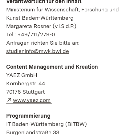
Verantwortlich für den Inhalt
Ministerium für Wissenschaft, Forschung und
Kunst Baden-Württemberg
Margareta Rosner (v.i.S.d.P.)
Tel.: +49/711/279-0
Anfragen richten Sie bitte an:
studieninfo@mwk.bwl.de
Content Management und Kreation
YAEZ GmbH
Kornbergstr. 44
70176 Stuttgart
Externer Link:
www.yaez.com
Programmierung
IT Baden-Württemberg (BITBW)
Burgenlandstraße 33