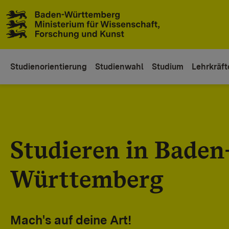
Zum Inhaltsbereich
Zur Hauptnavigation
Studienorientierung
Studienwahl
Studium
Lehrkräft
Studieren in Baden
Württemberg
Mach's auf deine Art!