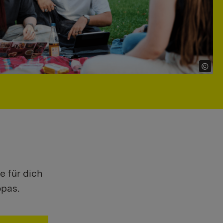
e für dich
opas.