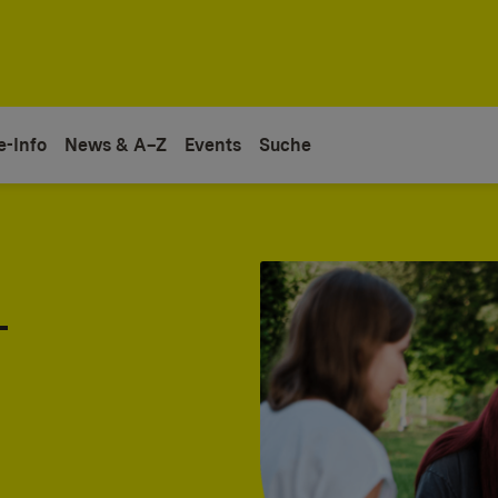
e-Info
News & A–Z
Events
Suche
-