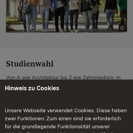
Studienwahl
Von A wie Architektur bis Z wie Zahnmedizin: In
Baden-Württemberg warten unzählige
Hinweis zu Cookies
Studiengänge auf dich. Vergleiche Unis und
Standorte – und finde mit unserer
Studiengangsuche schnell den passenden
Unsere Webseite verwendet Cookies. Diese haben
Studienplatz. Außerdem gibt's eine Schritt-für-
zwei Funktionen: Zum einen sind sie erforderlich
Schritt-Anleitung zu deinem Traum-Studium.
für die grundlegende Funktionalität unserer