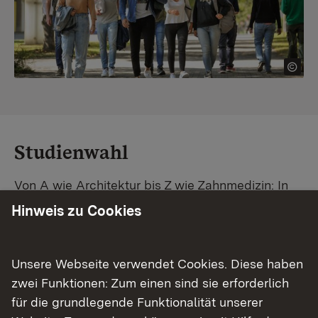
Studienwahl
Von A wie Architektur bis Z wie Zahnmedizin: In
Baden-Württemberg warten unzählige
Hinweis zu Cookies
Studiengänge auf dich. Vergleiche Unis und
Standorte – und finde mit unserer
Studiengangsuche schnell den passenden
Unsere Webseite verwendet Cookies. Diese haben
Studienplatz. Außerdem gibt's eine Schritt-für-
zwei Funktionen: Zum einen sind sie erforderlich
Schritt-Anleitung zu deinem Traum-Studium.
für die grundlegende Funktionalität unserer