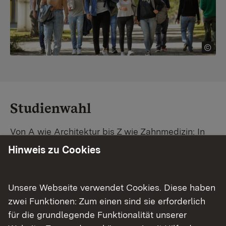
Studienwahl
Von A wie Architektur bis Z wie Zahnmedizin: In
Baden-Württemberg warten unzählige
Hinweis zu Cookies
Studiengänge auf dich. Vergleiche Unis und
Standorte – und finde mit unserer
Studiengangsuche schnell den passenden
Unsere Webseite verwendet Cookies. Diese haben
Studienplatz. Außerdem gibt's eine Schritt-für-
zwei Funktionen: Zum einen sind sie erforderlich
Schritt-Anleitung zu deinem Traum-Studium.
für die grundlegende Funktionalität unserer