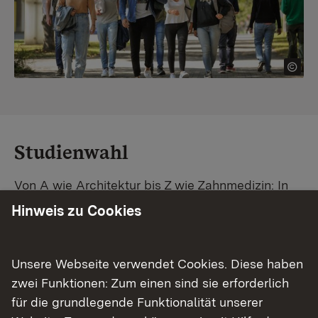
Studienwahl
Von A wie Architektur bis Z wie Zahnmedizin: In
Baden-Württemberg warten unzählige
Hinweis zu Cookies
Studiengänge auf dich. Vergleiche Unis und
Standorte – und finde mit unserer
Studiengangsuche schnell den passenden
Unsere Webseite verwendet Cookies. Diese haben
Studienplatz. Außerdem gibt's eine Schritt-für-
zwei Funktionen: Zum einen sind sie erforderlich
Schritt-Anleitung zu deinem Traum-Studium.
für die grundlegende Funktionalität unserer