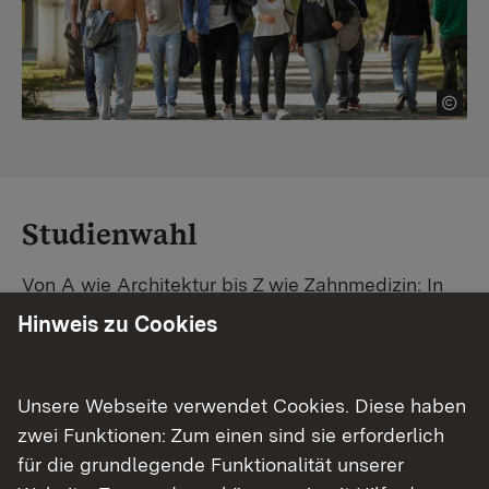
Studienwahl
Von A wie Architektur bis Z wie Zahnmedizin: In
Baden-Württemberg warten unzählige
Hinweis zu Cookies
Studiengänge auf dich. Vergleiche Unis und
Standorte – und finde mit unserer
Studiengangsuche schnell den passenden
Unsere Webseite verwendet Cookies. Diese haben
Studienplatz. Außerdem gibt's eine Schritt-für-
zwei Funktionen: Zum einen sind sie erforderlich
Schritt-Anleitung zu deinem Traum-Studium.
für die grundlegende Funktionalität unserer