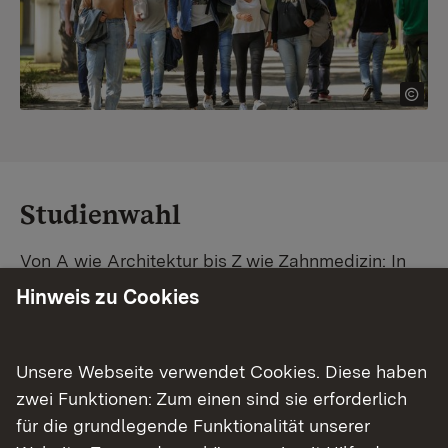
Studienwahl
Von A wie Architektur bis Z wie Zahnmedizin: In
Baden-Württemberg warten unzählige
Hinweis zu Cookies
Studiengänge auf dich. Vergleiche Unis und
Standorte – und finde mit unserer
Studiengangsuche schnell den passenden
Unsere Webseite verwendet Cookies. Diese haben
Studienplatz. Außerdem gibt's eine Schritt-für-
zwei Funktionen: Zum einen sind sie erforderlich
Schritt-Anleitung zu deinem Traum-Studium.
für die grundlegende Funktionalität unserer