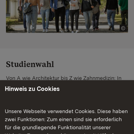
Studienwahl
Von A wie Architektur bis Z wie Zahnmedizin: In
Baden-Württemberg warten unzählige
Hinweis zu Cookies
Studiengänge auf dich. Vergleiche Unis und
Standorte – und finde mit unserer
Studiengangsuche schnell den passenden
Unsere Webseite verwendet Cookies. Diese haben
Studienplatz. Außerdem gibt's eine Schritt-für-
zwei Funktionen: Zum einen sind sie erforderlich
Schritt-Anleitung zu deinem Traum-Studium.
für die grundlegende Funktionalität unserer