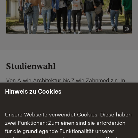
Studienwahl
Von A wie Architektur bis Z wie Zahnmedizin: In
Baden-Württemberg warten unzählige
Hinweis zu Cookies
Studiengänge auf dich. Vergleiche Unis und
Standorte – und finde mit unserer
Studiengangsuche schnell den passenden
Unsere Webseite verwendet Cookies. Diese haben
Studienplatz. Außerdem gibt's eine Schritt-für-
zwei Funktionen: Zum einen sind sie erforderlich
Schritt-Anleitung zu deinem Traum-Studium.
für die grundlegende Funktionalität unserer