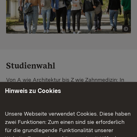
Studienwahl
Von A wie Architektur bis Z wie Zahnmedizin: In
Baden-Württemberg warten unzählige
Hinweis zu Cookies
Studiengänge auf dich. Vergleiche Unis und
Standorte – und finde mit unserer
Studiengangsuche schnell den passenden
Unsere Webseite verwendet Cookies. Diese haben
Studienplatz. Außerdem gibt's eine Schritt-für-
zwei Funktionen: Zum einen sind sie erforderlich
Schritt-Anleitung zu deinem Traum-Studium.
für die grundlegende Funktionalität unserer