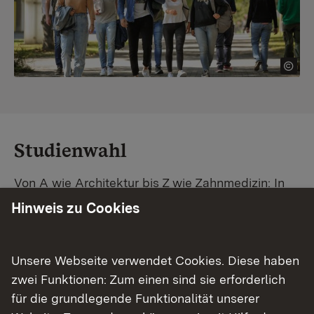
Studienwahl
Von A wie Architektur bis Z wie Zahnmedizin: In
Baden-Württemberg warten unzählige
Hinweis zu Cookies
Studiengänge auf dich. Vergleiche Unis und
Standorte – und finde mit unserer
Studiengangsuche schnell den passenden
Unsere Webseite verwendet Cookies. Diese haben
Studienplatz. Außerdem gibt's eine Schritt-für-
zwei Funktionen: Zum einen sind sie erforderlich
Schritt-Anleitung zu deinem Traum-Studium.
für die grundlegende Funktionalität unserer