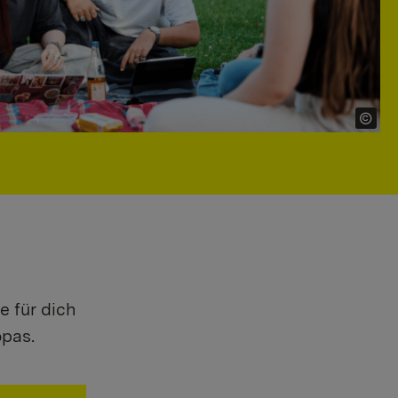
e für dich
opas.