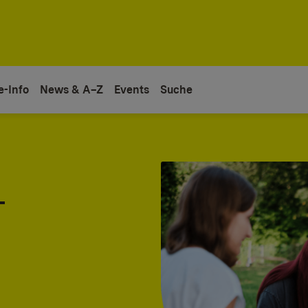
e-Info
News & A–Z
Events
Suche
-