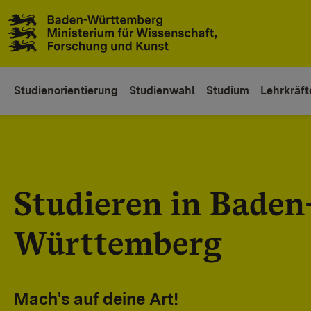
Zum Inhaltsbereich
Zur Hauptnavigation
Studienorientierung
Studienwahl
Studium
Lehrkräft
Studieren in Baden
Württemberg
Mach's auf deine Art!