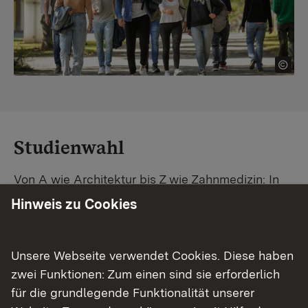
Studienwahl
Von A wie Architektur bis Z wie Zahnmedizin: In
Baden-Württemberg warten unzählige
Hinweis zu Cookies
Studiengänge auf dich. Vergleiche Unis und
Standorte – und finde mit unserer
Studiengangsuche schnell den passenden
Unsere Webseite verwendet Cookies. Diese haben
Studienplatz. Außerdem gibt's eine Schritt-für-
zwei Funktionen: Zum einen sind sie erforderlich
Schritt-Anleitung zu deinem Traum-Studium.
für die grundlegende Funktionalität unserer