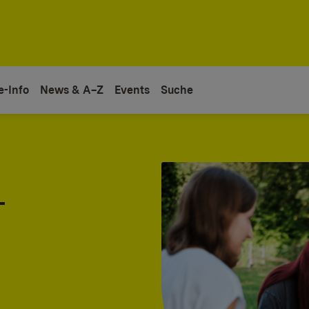
e-Info
News & A–Z
Events
Suche
-