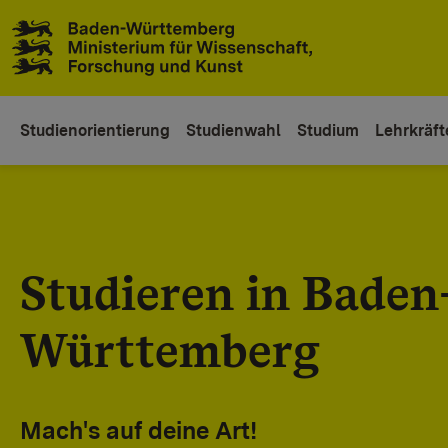
Zum Inhaltsbereich
Zur Hauptnavigation
Studienorientierung
Studienwahl
Studium
Lehrkräft
Studieren in Baden
Württemberg
Mach's auf deine Art!