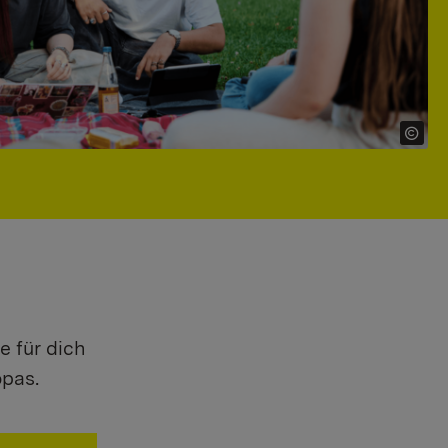
e für dich
opas.