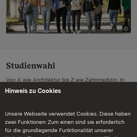
Studienwahl
Von A wie Architektur bis Z wie Zahnmedizin: In
Baden-Württemberg warten unzählige
Hinweis zu Cookies
Studiengänge auf dich. Vergleiche Unis und
Standorte – und finde mit unserer
Studiengangsuche schnell den passenden
Unsere Webseite verwendet Cookies. Diese haben
Studienplatz. Außerdem gibt's eine Schritt-für-
zwei Funktionen: Zum einen sind sie erforderlich
Schritt-Anleitung zu deinem Traum-Studium.
für die grundlegende Funktionalität unserer