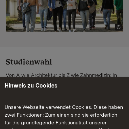
Studienwahl
Von A wie Architektur bis Z wie Zahnmedizin: In
Baden-Württemberg warten unzählige
Hinweis zu Cookies
Studiengänge auf dich. Vergleiche Unis und
Standorte – und finde mit unserer
Studiengangsuche schnell den passenden
Unsere Webseite verwendet Cookies. Diese haben
Studienplatz. Außerdem gibt's eine Schritt-für-
zwei Funktionen: Zum einen sind sie erforderlich
Schritt-Anleitung zu deinem Traum-Studium.
für die grundlegende Funktionalität unserer