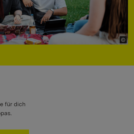
e für dich
opas.