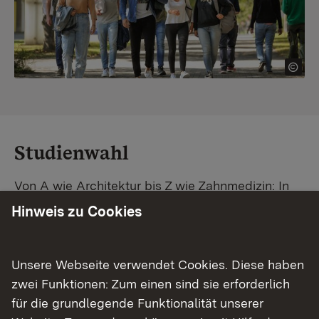
Studienwahl
Von A wie Architektur bis Z wie Zahnmedizin: In
Baden-Württemberg warten unzählige
Hinweis zu Cookies
Studiengänge auf dich. Vergleiche Unis und
Standorte – und finde mit unserer
Studiengangsuche schnell den passenden
Unsere Webseite verwendet Cookies. Diese haben
Studienplatz. Außerdem gibt's eine Schritt-für-
zwei Funktionen: Zum einen sind sie erforderlich
Schritt-Anleitung zu deinem Traum-Studium.
für die grundlegende Funktionalität unserer