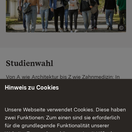
Studienwahl
Von A wie Architektur bis Z wie Zahnmedizin: In
Baden-Württemberg warten unzählige
Hinweis zu Cookies
Studiengänge auf dich. Vergleiche Unis und
Standorte – und finde mit unserer
Studiengangsuche schnell den passenden
Unsere Webseite verwendet Cookies. Diese haben
Studienplatz. Außerdem gibt's eine Schritt-für-
zwei Funktionen: Zum einen sind sie erforderlich
Schritt-Anleitung zu deinem Traum-Studium.
für die grundlegende Funktionalität unserer