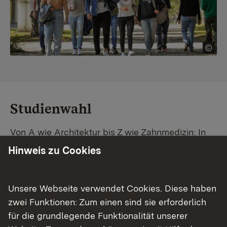
Studienwahl
Von A wie Architektur bis Z wie Zahnmedizin: In
Baden-Württemberg warten unzählige
Hinweis zu Cookies
Studiengänge auf dich. Vergleiche Unis und
Standorte – und finde mit unserer
Studiengangsuche schnell den passenden
Unsere Webseite verwendet Cookies. Diese haben
Studienplatz. Außerdem gibt's eine Schritt-für-
zwei Funktionen: Zum einen sind sie erforderlich
Schritt-Anleitung zu deinem Traum-Studium.
für die grundlegende Funktionalität unserer