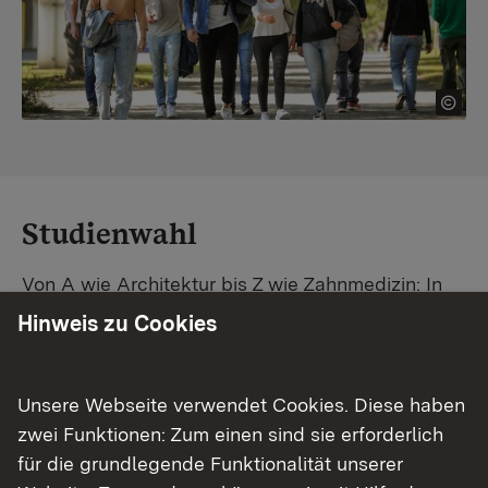
Studienwahl
Von A wie Architektur bis Z wie Zahnmedizin: In
Baden-Württemberg warten unzählige
Hinweis zu Cookies
Studiengänge auf dich. Vergleiche Unis und
Standorte – und finde mit unserer
Studiengangsuche schnell den passenden
Unsere Webseite verwendet Cookies. Diese haben
Studienplatz. Außerdem gibt's eine Schritt-für-
zwei Funktionen: Zum einen sind sie erforderlich
Schritt-Anleitung zu deinem Traum-Studium.
für die grundlegende Funktionalität unserer