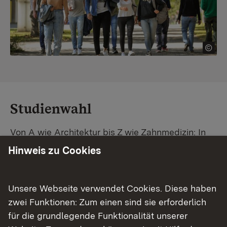
Studienwahl
Von A wie Architektur bis Z wie Zahnmedizin: In
Baden-Württemberg warten unzählige
Hinweis zu Cookies
Studiengänge auf dich. Vergleiche Unis und
Standorte – und finde mit unserer
Studiengangsuche schnell den passenden
Unsere Webseite verwendet Cookies. Diese haben
Studienplatz. Außerdem gibt's eine Schritt-für-
zwei Funktionen: Zum einen sind sie erforderlich
Schritt-Anleitung zu deinem Traum-Studium.
für die grundlegende Funktionalität unserer