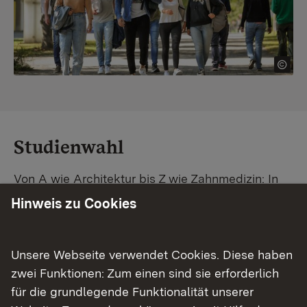
Studienwahl
Von A wie Architektur bis Z wie Zahnmedizin: In
Baden-Württemberg warten unzählige
Hinweis zu Cookies
Studiengänge auf dich. Vergleiche Unis und
Standorte – und finde mit unserer
Studiengangsuche schnell den passenden
Unsere Webseite verwendet Cookies. Diese haben
Studienplatz. Außerdem gibt's eine Schritt-für-
zwei Funktionen: Zum einen sind sie erforderlich
Schritt-Anleitung zu deinem Traum-Studium.
für die grundlegende Funktionalität unserer