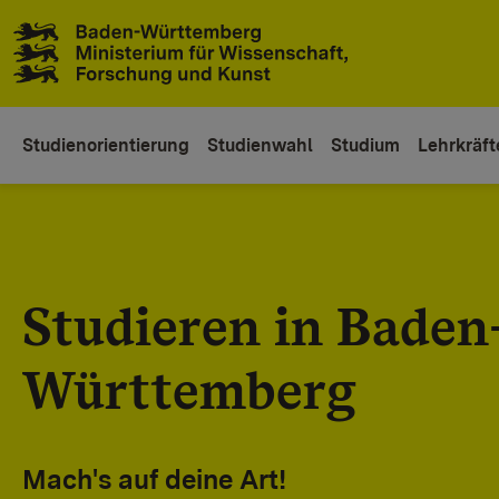
Zum Inhaltsbereich
Zur Hauptnavigation
Studienorientierung
Studienwahl
Studium
Lehrkräft
Studieren in Baden
Württemberg
Mach's auf deine Art!