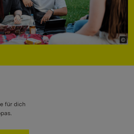
e für dich
opas.