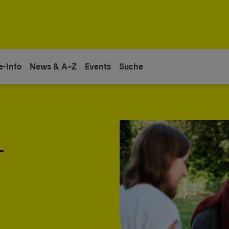
e-Info
News & A–Z
Events
Suche
-