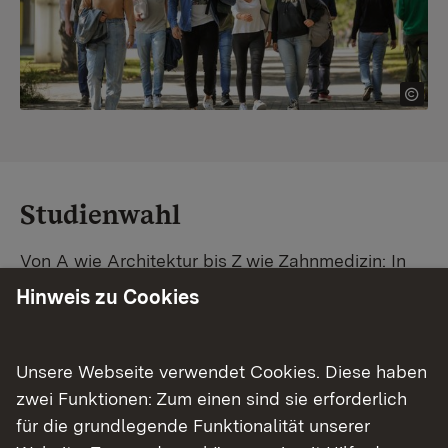
Studienwahl
Von A wie Architektur bis Z wie Zahnmedizin: In
Baden-Württemberg warten unzählige
Hinweis zu Cookies
Studiengänge auf dich. Vergleiche Unis und
Standorte – und finde mit unserer
Studiengangsuche schnell den passenden
Unsere Webseite verwendet Cookies. Diese haben
Studienplatz. Außerdem gibt's eine Schritt-für-
zwei Funktionen: Zum einen sind sie erforderlich
Schritt-Anleitung zu deinem Traum-Studium.
für die grundlegende Funktionalität unserer