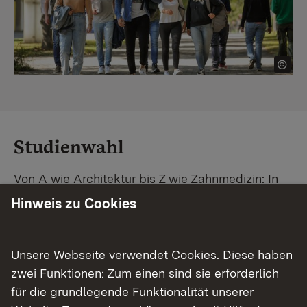
Studienwahl
Von A wie Architektur bis Z wie Zahnmedizin: In
Baden-Württemberg warten unzählige
Hinweis zu Cookies
Studiengänge auf dich. Vergleiche Unis und
Standorte – und finde mit unserer
Studiengangsuche schnell den passenden
Unsere Webseite verwendet Cookies. Diese haben
Studienplatz. Außerdem gibt's eine Schritt-für-
zwei Funktionen: Zum einen sind sie erforderlich
Schritt-Anleitung zu deinem Traum-Studium.
für die grundlegende Funktionalität unserer