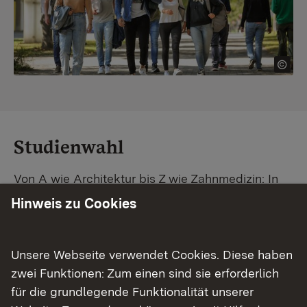
Studienwahl
Von A wie Architektur bis Z wie Zahnmedizin: In
Baden-Württemberg warten unzählige
Hinweis zu Cookies
Studiengänge auf dich. Vergleiche Unis und
Standorte – und finde mit unserer
Studiengangsuche schnell den passenden
Unsere Webseite verwendet Cookies. Diese haben
Studienplatz. Außerdem gibt's eine Schritt-für-
zwei Funktionen: Zum einen sind sie erforderlich
Schritt-Anleitung zu deinem Traum-Studium.
für die grundlegende Funktionalität unserer