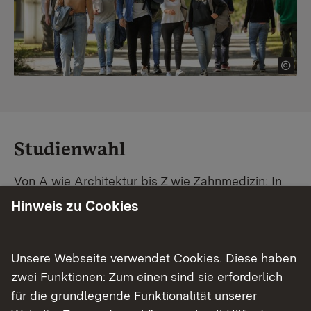
Studienwahl
Von A wie Architektur bis Z wie Zahnmedizin: In
Baden-Württemberg warten unzählige
Hinweis zu Cookies
Studiengänge auf dich. Vergleiche Unis und
Standorte – und finde mit unserer
Studiengangsuche schnell den passenden
Unsere Webseite verwendet Cookies. Diese haben
Studienplatz. Außerdem gibt's eine Schritt-für-
zwei Funktionen: Zum einen sind sie erforderlich
Schritt-Anleitung zu deinem Traum-Studium.
für die grundlegende Funktionalität unserer