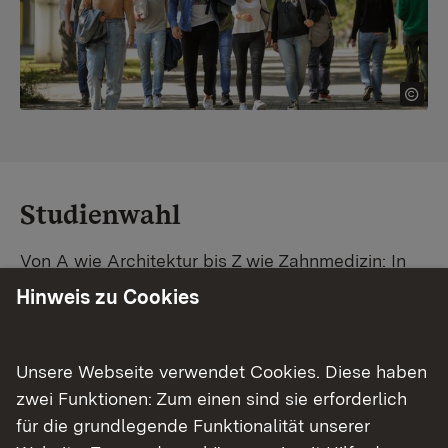
Studienwahl
Von A wie Architektur bis Z wie Zahnmedizin: In
Baden-Württemberg warten unzählige
Hinweis zu Cookies
Studiengänge auf dich. Vergleiche Unis und
Standorte – und finde mit unserer
Studiengangsuche schnell den passenden
Unsere Webseite verwendet Cookies. Diese haben
Studienplatz. Außerdem gibt's eine Schritt-für-
zwei Funktionen: Zum einen sind sie erforderlich
Schritt-Anleitung zu deinem Traum-Studium.
für die grundlegende Funktionalität unserer