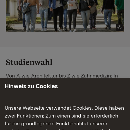
Studienwahl
Von A wie Architektur bis Z wie Zahnmedizin: In
Baden-Württemberg warten unzählige
Hinweis zu Cookies
Studiengänge auf dich. Vergleiche Unis und
Standorte – und finde mit unserer
Studiengangsuche schnell den passenden
Unsere Webseite verwendet Cookies. Diese haben
Studienplatz. Außerdem gibt's eine Schritt-für-
zwei Funktionen: Zum einen sind sie erforderlich
Schritt-Anleitung zu deinem Traum-Studium.
für die grundlegende Funktionalität unserer