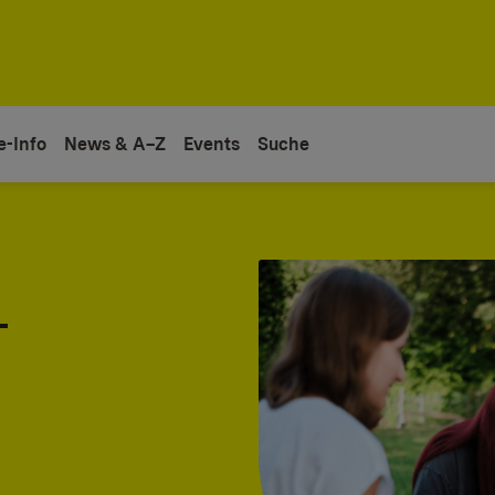
e-Info
News & A–Z
Events
Suche
-