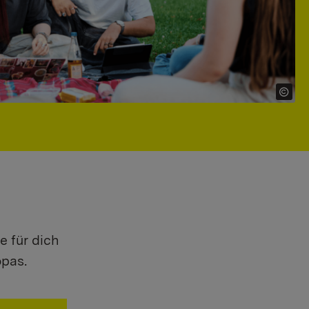
e für dich
opas.