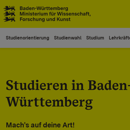
Zum Inhaltsbereich
Zur Hauptnavigation
Studienorientierung
Studienwahl
Studium
Lehrkräft
Studieren in Baden
Württemberg
Mach's auf deine Art!