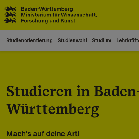
Zum Inhaltsbereich
Zur Hauptnavigation
Studienorientierung
Studienwahl
Studium
Lehrkräft
Studieren in Baden
Württemberg
Mach's auf deine Art!