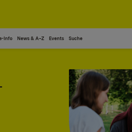
e-Info
News & A–Z
Events
Suche
-