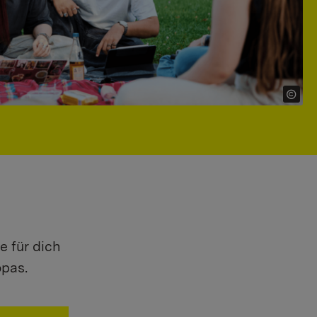
e für dich
opas.