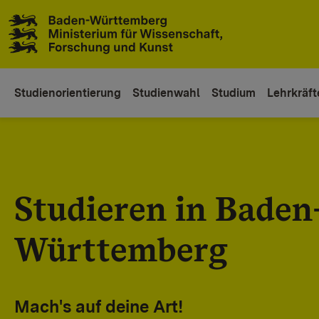
Zum Inhaltsbereich
Zur Hauptnavigation
Studienorientierung
Studienwahl
Studium
Lehrkräft
Studieren in Baden
Württemberg
Mach's auf deine Art!