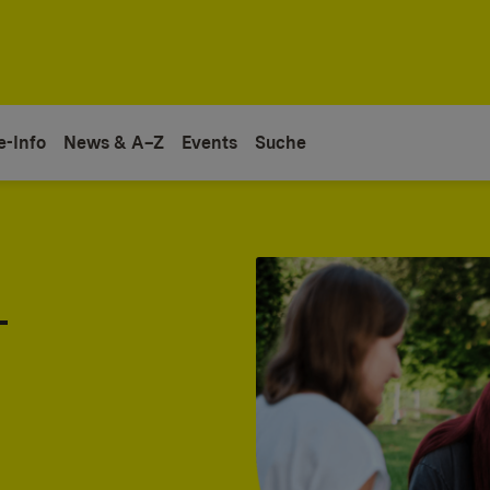
e-Info
News & A–Z
Events
Suche
-