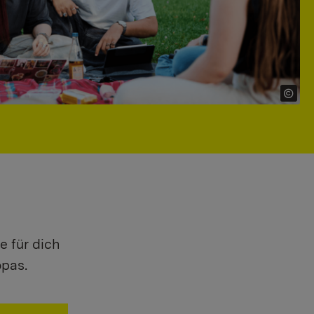
e für dich
opas.