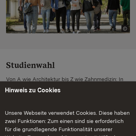
Studienwahl
Von A wie Architektur bis Z wie Zahnmedizin: In
Baden-Württemberg warten unzählige
Hinweis zu Cookies
Studiengänge auf dich. Vergleiche Unis und
Standorte – und finde mit unserer
Studiengangsuche schnell den passenden
Unsere Webseite verwendet Cookies. Diese haben
Studienplatz. Außerdem gibt's eine Schritt-für-
zwei Funktionen: Zum einen sind sie erforderlich
Schritt-Anleitung zu deinem Traum-Studium.
für die grundlegende Funktionalität unserer