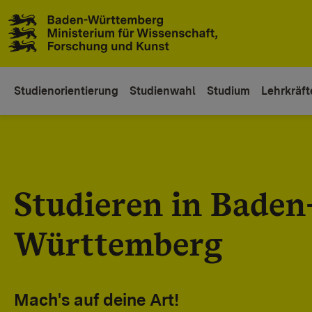
Zum Inhaltsbereich
Zur Hauptnavigation
Studienorientierung
Studienwahl
Studium
Lehrkräft
Studieren in Baden
Württemberg
Mach's auf deine Art!