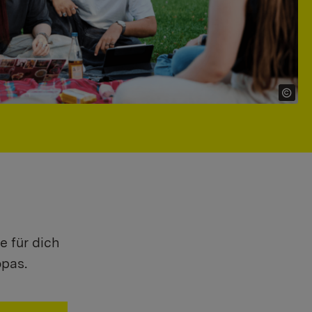
e für dich
opas.