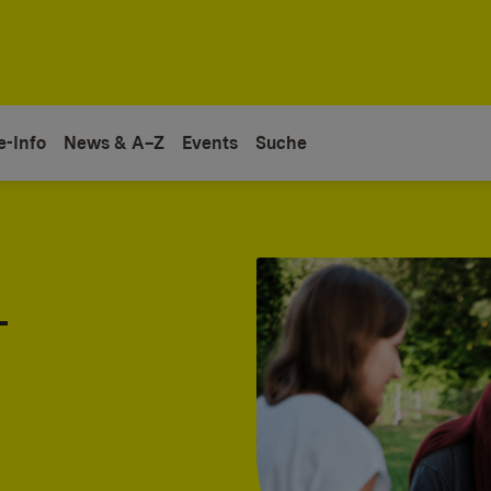
e-Info
News & A–Z
Events
Suche
-