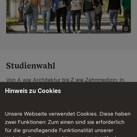
Studienwahl
Von A wie Architektur bis Z wie Zahnmedizin: In
Baden-Württemberg warten unzählige
Hinweis zu Cookies
Studiengänge auf dich. Vergleiche Unis und
Standorte – und finde mit unserer
Studiengangsuche schnell den passenden
Unsere Webseite verwendet Cookies. Diese haben
Studienplatz. Außerdem gibt's eine Schritt-für-
zwei Funktionen: Zum einen sind sie erforderlich
Schritt-Anleitung zu deinem Traum-Studium.
für die grundlegende Funktionalität unserer